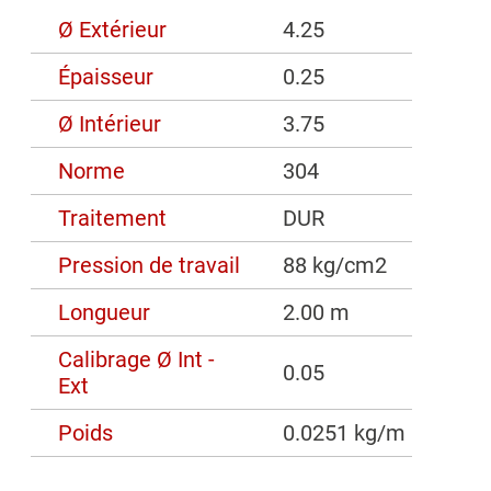
Ø Extérieur
4.25
Épaisseur
0.25
Ø Intérieur
3.75
Norme
304
Traitement
DUR
Pression de travail
88 kg/cm2
Longueur
2.00 m
Calibrage Ø Int -
0.05
Ext
Poids
0.0251 kg/m