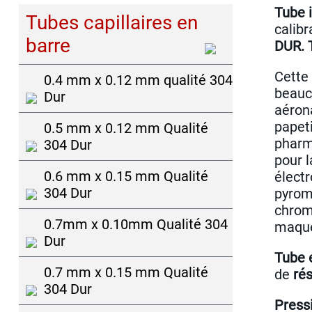
Tube 
Tubes capillaires en
calibr
barre
DUR. 
Cette
0.4 mm x 0.12 mm qualité 304
beauc
Dur
aérona
papeti
0.5 mm x 0.12 mm Qualité
pharm
304 Dur
pour l
0.6 mm x 0.15 mm Qualité
élect
304 Dur
pyromé
chrom
0.7mm x 0.10mm Qualité 304
maque
Dur
Tube 
0.7 mm x 0.15 mm Qualité
de
ré
304 Dur
Pressi