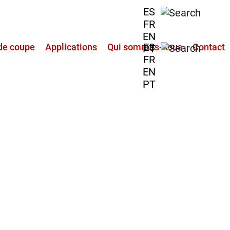
ES
FR
EN
ES
de coupe
Applications
Qui sommes-nous
Contact
PT
FR
EN
PT