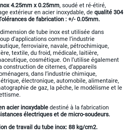
inox 4.25mm x 0.25mm
, soudé et ré-étiré,
age extérieur en acier inoxydable, de
qualité 304
Tolérances de fabrication : +/- 0.05mm.
 dimension de tube inox est utilisée dans
oup d’applications comme l’industrie
utique, ferroviaire, navale, pétrochimique,
ère, textile, du froid, médicale, laitière,
aceutique, cosmétique. On l’utilise également
a construction de citernes, d’appareils
roménagers, dans l’industrie chimique,
trique, électronique, automobile, alimentaire,
atographie de gaz, la pêche, le modélisme et le
ttisme.
en acier inoxydable
destiné à la fabrication
sistances électriques et de micro-soudeurs.
on de travail du tube inox: 88 kg/cm2.