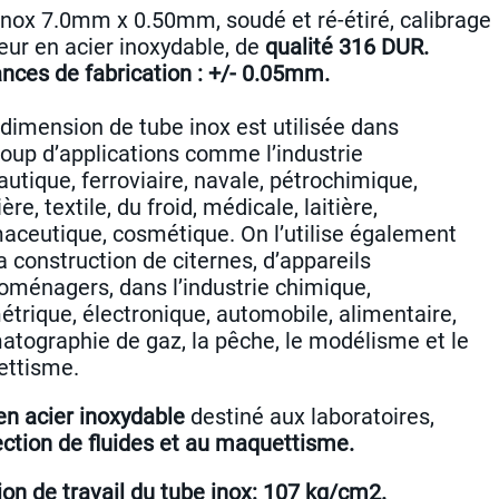
inox 7.0mm x 0.50mm, soudé et ré-étiré, calibrage
eur en acier inoxydable, de
qualité 316 DUR.
ances de fabrication : +/- 0.05mm.
 dimension de tube inox est utilisée dans
oup d’applications comme l’industrie
utique, ferroviaire, navale, pétrochimique,
ère, textile, du froid, médicale, laitière,
aceutique, cosmétique. On l’utilise également
a construction de citernes, d’appareils
roménagers, dans l’industrie chimique,
trique, électronique, automobile, alimentaire,
atographie de gaz, la pêche, le modélisme et le
ttisme.
en acier inoxydable
destiné aux laboratoires,
jection de fluides et au maquettisme.
on de travail du tube inox: 107 kg/cm2.