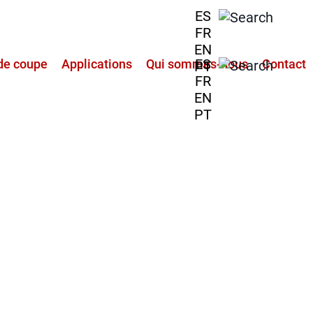
ES
FR
EN
ES
de coupe
Applications
Qui sommes-nous
Contact
PT
FR
EN
PT