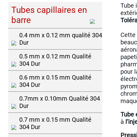
Tube 
Tubes capillaires en
extéri
barre
Tolér
Cette
0.4 mm x 0.12 mm qualité 304
beauc
Dur
aérona
0.5 mm x 0.12 mm Qualité
papeti
304 Dur
pharm
pour l
0.6 mm x 0.15 mm Qualité
élect
304 Dur
pyromé
chrom
0.7mm x 0.10mm Qualité 304
maque
Dur
Tube 
0.7 mm x 0.15 mm Qualité
à
l’in
304 Dur
Pressi